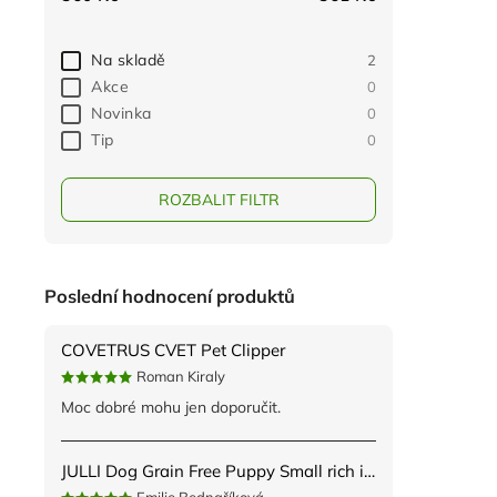
Na skladě
2
Akce
0
Novinka
0
Tip
0
ROZBALIT FILTR
Poslední hodnocení produktů
COVETRUS CVET Pet Clipper
Roman Kiraly
Moc dobré mohu jen doporučit.
JULLI Dog Grain Free Puppy Small rich in fresh Turkey & Potato 2kg