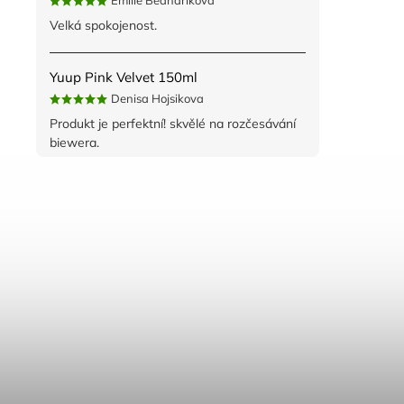
Emilie Bednaříková
Velká spokojenost.
Yuup Pink Velvet 150ml
Denisa Hojsikova
Produkt je perfektní! skvělé na rozčesávání
biewera.