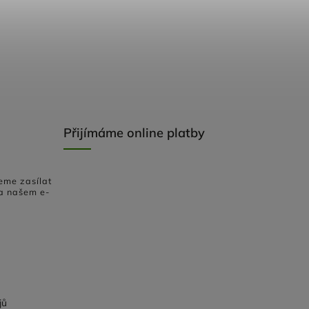
Přijímáme online platby
eme zasílat
a našem e-
jů