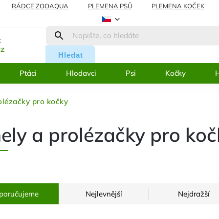
RÁDCE ZOOAQUA
PLEMENA PSŮ
PLEMENA KOČEK
AMACE
BLOG
:
cz
Hledat
Ptáci
Hlodavci
Psi
Kočky
H
olézačky pro kočky
ely a prolézačky pro koč
poručujeme
Nejlevnější
Nejdražší