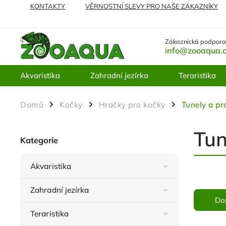
KONTAKTY
VĚRNOSTNÍ SLEVY PRO NAŠE ZÁKAZNÍKY
NEJČASTĚJI KLADENÉ DOTAZY
VRÁCENÍ ZBOŽÍ A REKL
Zákaznická podpora
info@zooaqua.
Akvaristika
Zahradní jezírka
Teraristika
Domů
Kočky
Hračky pro kočky
Tunely a pr
/
/
/
Tun
Kategorie
Akvaristika
Zahradní jezírka
Do
Teraristika