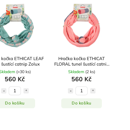
 kočka ETHICAT LEAF
Hračka kočka ETHICAT
 šustící catnip Zolux
FLORAL tunel šustící catnip
Zolux
Skladem
(
>30 ks
)
Skladem
(
2 ks
)
560 Kč
560 Kč
Do košíku
Do košíku