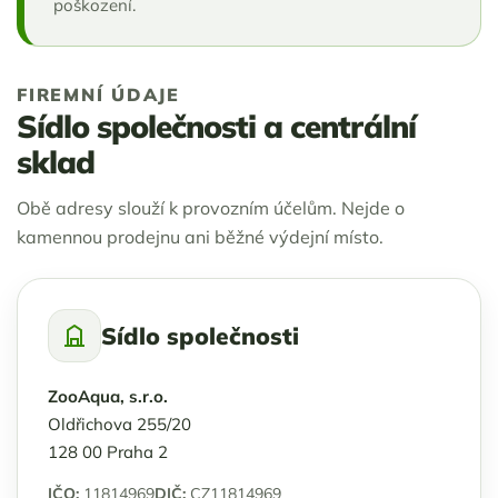
poškození.
FIREMNÍ ÚDAJE
Sídlo společnosti a centrální
sklad
Obě adresy slouží k provozním účelům. Nejde o
kamennou prodejnu ani běžné výdejní místo.
Sídlo společnosti
ZooAqua, s.r.o.
Oldřichova 255/20
128 00 Praha 2
IČO:
11814969
DIČ:
CZ11814969