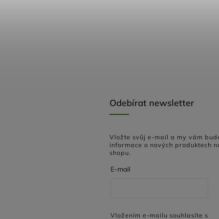
Odebírat newsletter
Vložte svůj e-mail a my vám bud
informace o nových produktech n
shopu.
E-mail
Vložením e-mailu souhlasíte s