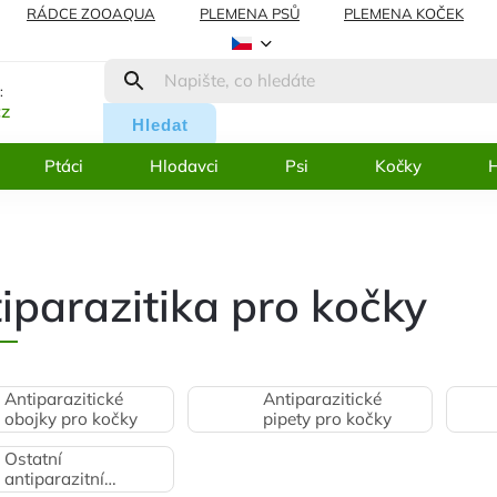
RÁDCE ZOOAQUA
PLEMENA PSŮ
PLEMENA KOČEK
AMACE
BLOG
:
cz
Hledat
Ptáci
Hlodavci
Psi
Kočky
H
iparazitika pro kočky
Antiparazitické
Antiparazitické
obojky pro kočky
pipety pro kočky
Ostatní
antiparazitní