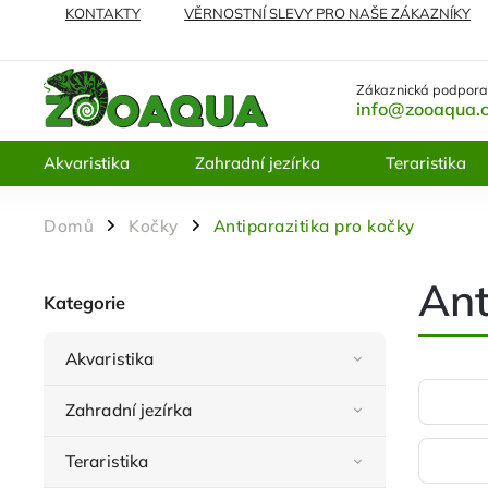
KONTAKTY
VĚRNOSTNÍ SLEVY PRO NAŠE ZÁKAZNÍKY
NEJČASTĚJI KLADENÉ DOTAZY
VRÁCENÍ ZBOŽÍ A REKL
Zákaznická podpora
info@zooaqua.
Akvaristika
Zahradní jezírka
Teraristika
Domů
Kočky
Antiparazitika pro kočky
/
/
Ant
Kategorie
Akvaristika
Zahradní jezírka
Teraristika