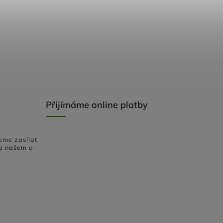
Přijímáme online platby
eme zasílat
a našem e-