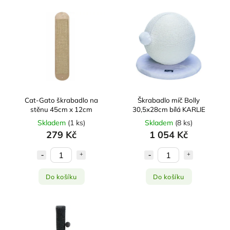
Nejdražší
Nejprodávanější
Abecedně
Cat-Gato škrabadlo na
Škrabadlo míč Bolly
stěnu 45cm x 12cm
30,5x28cm bílá KARLIE
Skladem
(
1 ks
)
Skladem
(
8 ks
)
279 Kč
1 054 Kč
Do košíku
Do košíku