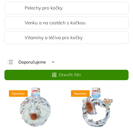
Pelechy pro kočky
Venku a na cestách s kočkou
Vitamíny a léčiva pro kočky
Doporučujeme
Nejlevnější
Otevřít filtr
Nejdražší
Nejprodávanější
Novinka
Novinka
Abecedně