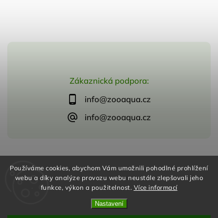
Zákaznická podpora:
info@zooaqua.cz
info@zooaqua.cz
Copyright 2026
ZooAqua, s.r.o
. Všechna práva vyhrazena.
Používáme cookies, abychom Vám umožnili pohodlné prohlížení
Vytvořil
Shoptet
| Design
Shoptak.cz
webu a díky analýze provozu webu neustále zlepšovali jeho
funkce, výkon a použitelnost.
Více informací
Nastavení