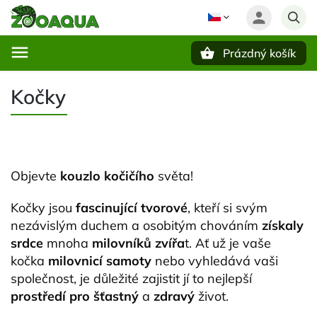
Prázdný košík
Hledat
Kočky
Objevte
kouzlo kočičího
světa!
Kočky jsou
fascinující tvorové
, kteří si svým
nezávislým duchem a osobitým chováním
získaly
srdce
mnoha
milovníků zvířa
t. Ať už je vaše
kočka
milovnicí samoty
nebo vyhledává vaši
společnost, je důležité zajistit jí to nejlepší
prostředí pro šťastný
a
zdravý
život.