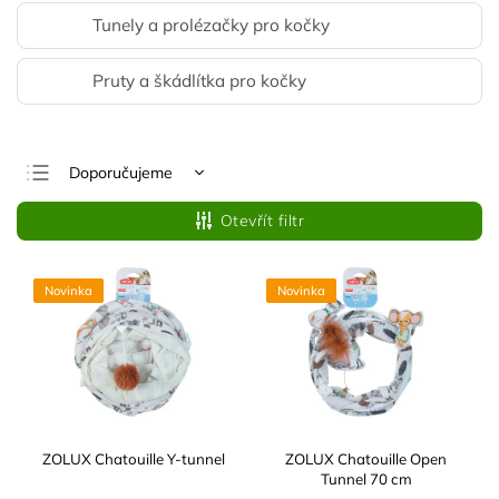
Tunely a prolézačky pro kočky
Pruty a škádlítka pro kočky
Doporučujeme
Nejlevnější
Otevřít filtr
Nejdražší
Nejprodávanější
Novinka
Novinka
Abecedně
ZOLUX Chatouille Y-tunnel
ZOLUX Chatouille Open
Tunnel 70 cm