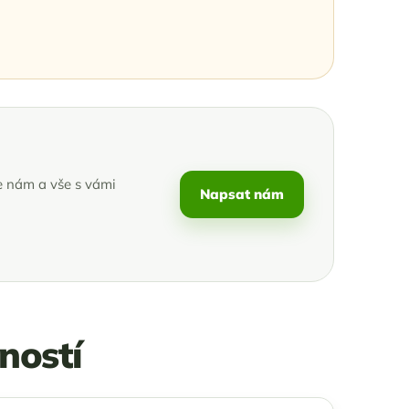
e nám a vše s vámi
Napsat nám
ností