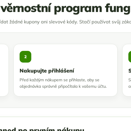
 věrnostní program fung
ídat žádné kupony ani slevové kódy. Stačí používat svůj záka
2
Nakupujte přihlášení
Před každým nákupem se přihlaste, aby se
S
objednávka správně připočítala k vašemu účtu.
a
hned po prvním nákupu