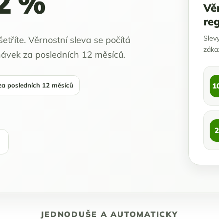
12 %
Vě
reg
Slev
etříte. Věrnostní sleva se počítá
záka
ávek za posledních 12 měsíců.
1
a posledních 12 měsíců
2
JEDNODUŠE A AUTOMATICKY