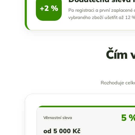
+2 %
Po registraci a první zaplacen
vybraného zboží ušetřit až 12 %
Čím v
Rozhoduje celk
5 
Věrnostní sleva
od 5 000 Kč