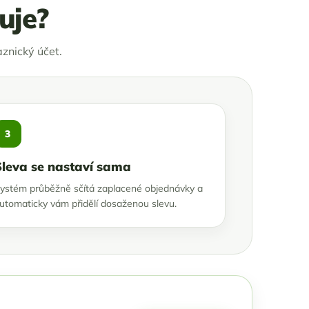
uje?
znický účet.
3
Sleva se nastaví sama
ystém průběžně sčítá zaplacené objednávky a
utomaticky vám přidělí dosaženou slevu.