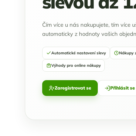
slevou až 
Čím více u nás nakupujete, tím více uš
automaticky z hodnoty vašich objedn
Automatické nastavení slevy
Nákupy z
Výhody pro online nákupy
Zaregistrovat se
Přihlásit se