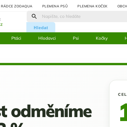
RÁDCE ZOOAQUA
PLEMENA PSŮ
PLEMENA KOČEK
OBCH
:
cz
Hledat
Ptáci
Hlodavci
Psi
Kočky
H
CE
st odměníme