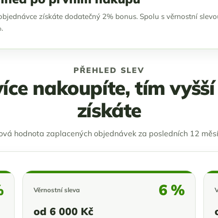
é objednávce získáte dodatečný 2% bonus. Spolu s věrnostní slev
.
PŘEHLED SLEV
íce nakoupíte, tím vyšší
získáte
ová hodnota zaplacených objednávek za posledních 12 měs
%
6 %
Věrnostní sleva
V
od 6 000 Kč