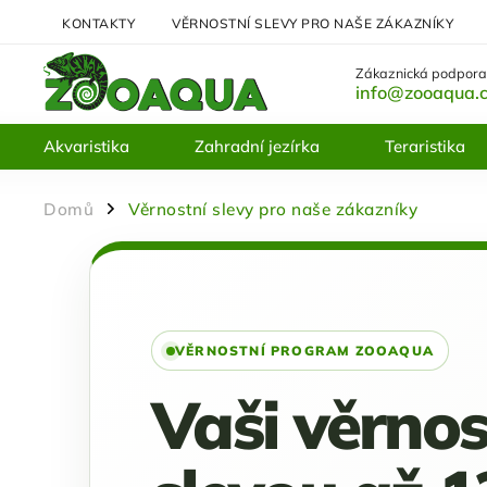
KONTAKTY
VĚRNOSTNÍ SLEVY PRO NAŠE ZÁKAZNÍKY
Zákaznická podpora
info@zooaqua.
Akvaristika
Zahradní jezírka
Teraristika
Domů
Věrnostní slevy pro naše zákazníky
/
VĚRNOSTNÍ PROGRAM ZOOAQUA
Vaši věrno