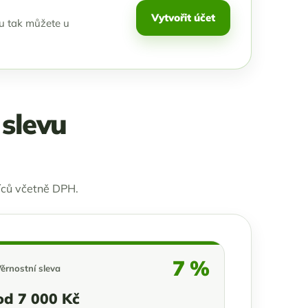
Vytvořit účet
ou tak můžete u
 slevu
íců včetně DPH.
7 %
ěrnostní sleva
od 7 000 Kč