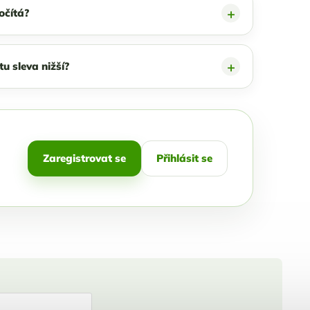
očítá?
u sleva nižší?
Zaregistrovat se
Přihlásit se