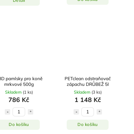
Detail
D pamlsky pro koně
PETclean odstraňovač
mrkvové 500g
zápachu DRŮBEŽ 5l
Skladem
(
1 ks
)
Skladem
(
3 ks
)
786 Kč
1 148 Kč
Do košíku
Do košíku