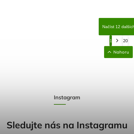
Načíst 12 dalšíc
1
20
Nahoru
Instagram
Sledujte nás na Instagramu