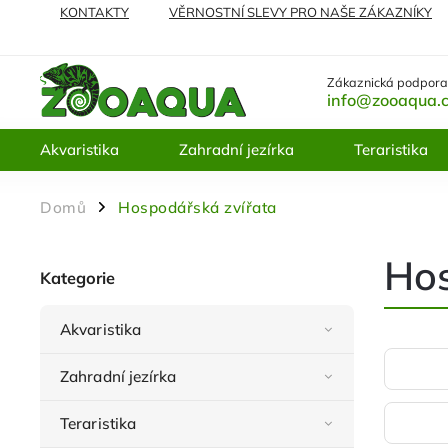
KONTAKTY
VĚRNOSTNÍ SLEVY PRO NAŠE ZÁKAZNÍKY
NEJČASTĚJI KLADENÉ DOTAZY
VRÁCENÍ ZBOŽÍ A REKL
Zákaznická podpora
info@zooaqua.
Akvaristika
Zahradní jezírka
Teraristika
Domů
Hospodářská zvířata
/
Hos
Kategorie
Akvaristika
Zahradní jezírka
Teraristika