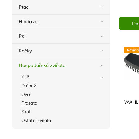
Ptáci
Hlodavci
Do
Psi
Kočky
Novink
Hospodářská zvířata
Kůň
Drůbež
Ovce
WAHL M
Prasata
Skot
Ostatní zvířata