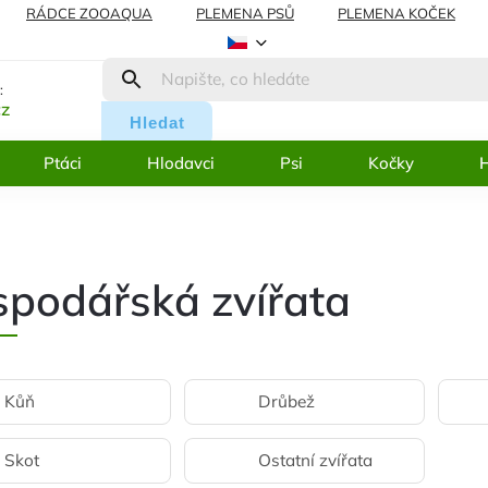
RÁDCE ZOOAQUA
PLEMENA PSŮ
PLEMENA KOČEK
AMACE
BLOG
:
cz
Hledat
Ptáci
Hlodavci
Psi
Kočky
H
podářská zvířata
Kůň
Drůbež
Skot
Ostatní zvířata