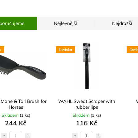
poručujeme
Nejlevnější
Nejdražší
a
Novinka
Novi
ane & Tail Brush for
WAHL Sweat Scraper with
Horses
rubber lips
Skladem
(
1 ks
)
Skladem
(
1 ks
)
244 Kč
116 Kč