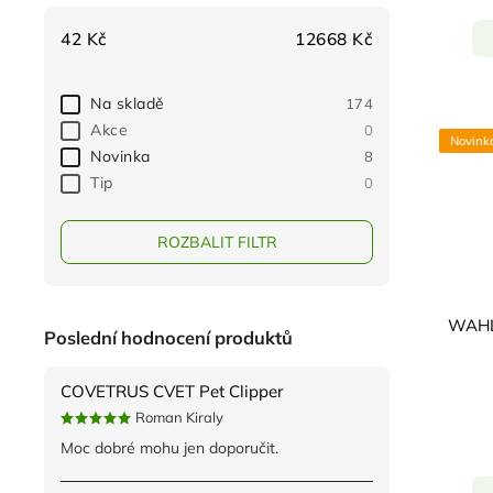
42
Kč
12668
Kč
Na skladě
174
Akce
0
Novink
Novinka
8
Tip
0
ROZBALIT FILTR
WAHL 
Poslední hodnocení produktů
COVETRUS CVET Pet Clipper
Roman Kiraly
Moc dobré mohu jen doporučit.