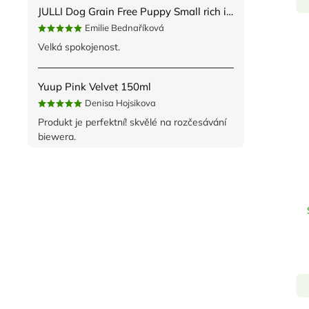
JULLI Dog Grain Free Puppy Small rich in fresh Turkey & Potato 2kg
Emilie Bednaříková
Velká spokojenost.
Yuup Pink Velvet 150ml
Denisa Hojsikova
Produkt je perfektní! skvělé na rozčesávání
biewera.