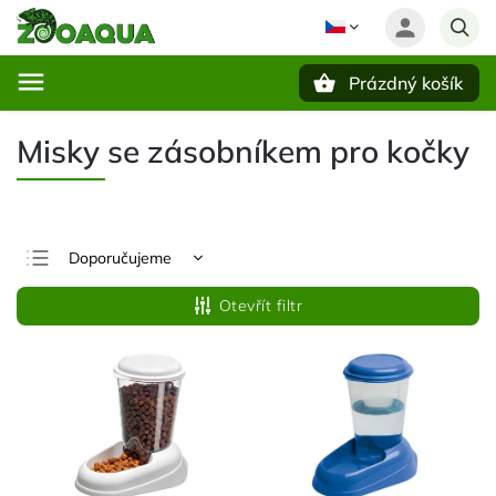
Prázdný košík
Hledat
Misky se zásobníkem pro kočky
Doporučujeme
Nejlevnější
Otevřít filtr
Nejdražší
Nejprodávanější
Abecedně