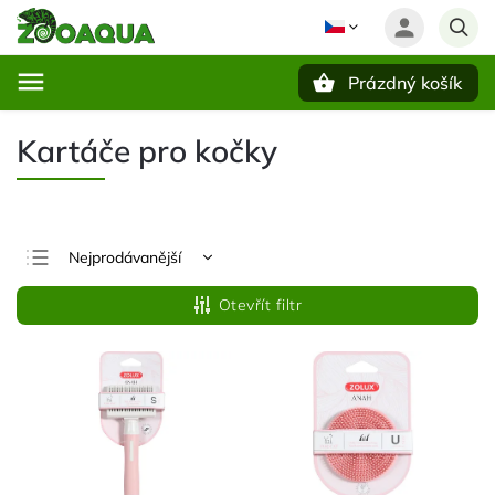
Prázdný košík
Hledat
Kartáče pro kočky
Nejprodávanější
Doporučujeme
Otevřít filtr
Nejlevnější
Nejdražší
Abecedně