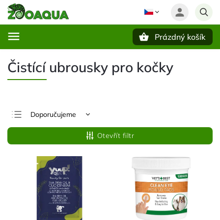
Prázdný košík
Hledat
Čistící ubrousky pro kočky
Doporučujeme
Nejlevnější
Otevřít filtr
Nejdražší
Nejprodávanější
Abecedně