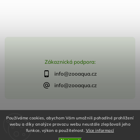
Zákaznická podpora:
info@zooaqua.cz
info@zooaqua.cz
Copyright 2026
ZooAqua, s.r.o
. Všechna práva vyhrazena.
Používáme cookies, abychom Vám umožnili pohodlné prohlížení
Vytvořil
Shoptet
| Design
Shoptak.cz
webu a díky analýze provozu webu neustále zlepšovali jeho
funkce, výkon a použitelnost.
Více informací