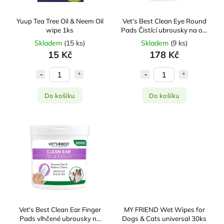
Yuup Tea Tree Oil & Neem Oil
Vet’s Best Clean Eye Round
wipe 1ks
Pads Čistící ubrousky na oči
100 ks
Skladem
(
15 ks
)
Skladem
(
9 ks
)
15 Kč
178 Kč
Do košíku
Do košíku
Vet's Best Clean Ear Finger
MY FRIEND Wet Wipes for
Pads vlhčené ubrousky na
Dogs & Cats universal 30ks