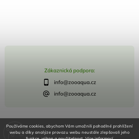
Zákaznická podpora:
info@zooaqua.cz
info@zooaqua.cz
Copyright 2026
ZooAqua, s.r.o
. Všechna práva vyhrazena.
Používáme cookies, abychom Vám umožnili pohodlné prohlížení
Vytvořil
Shoptet
| Design
Shoptak.cz
webu a díky analýze provozu webu neustále zlepšovali jeho
funkce, výkon a použitelnost.
Více informací