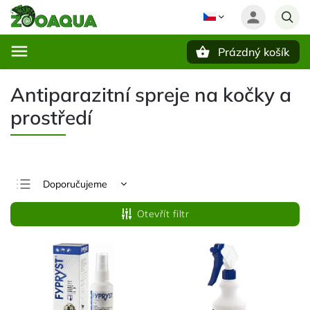
Prázdný košík
Hledat
Antiparazitní spreje na kočky a
prostředí
Doporučujeme
Nejlevnější
Otevřít filtr
Nejdražší
Nejprodávanější
Abecedně