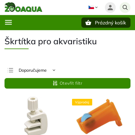
Prázdný košík
Hledat
Škrtítka pro akvaristiku
Doporučujeme
Nejlevnější
Otevřít filtr
Nejdražší
Nejprodávanější
Výprodej
Abecedně