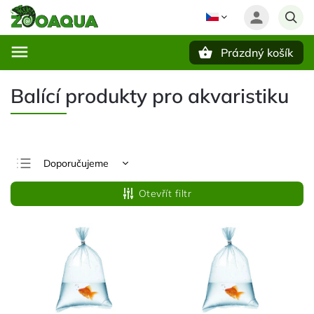
Prázdný košík
Hledat
Balící produkty pro akvaristiku
Doporučujeme
Nejlevnější
Otevřít filtr
Nejdražší
Nejprodávanější
Abecedně