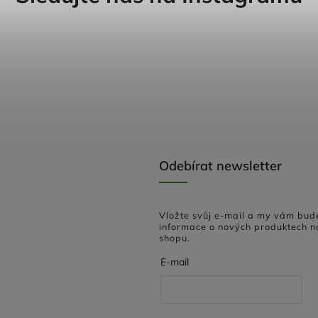
Odebírat newsletter
Vložte svůj e-mail a my vám bud
informace o nových produktech n
shopu.
E-mail