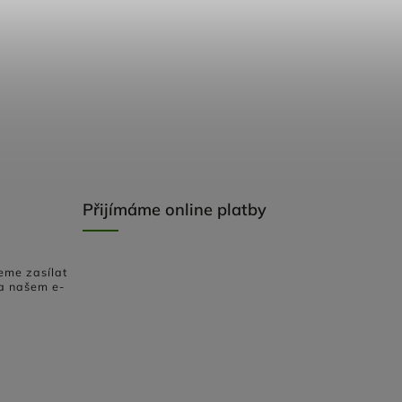
Přijímáme online platby
eme zasílat
a našem e-