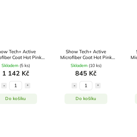
how Tech+ Active
Show Tech+ Active
ofiber Coat Hot Pink
Microfiber Coat Hot Pink
Mic
XXL
Dachshund
Skladem
(
5 ks
)
Skladem
(
10 ks
)
1 142 Kč
845 Kč
Do košíku
Do košíku