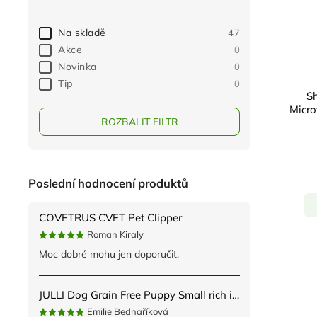
Na skladě
47
Akce
0
Novinka
0
Tip
0
S
Micro
ROZBALIT FILTR
Poslední hodnocení produktů
COVETRUS CVET Pet Clipper
Roman Kiraly
Moc dobré mohu jen doporučit.
JULLI Dog Grain Free Puppy Small rich in fresh Turkey & Potato 2kg
Emilie Bednaříková