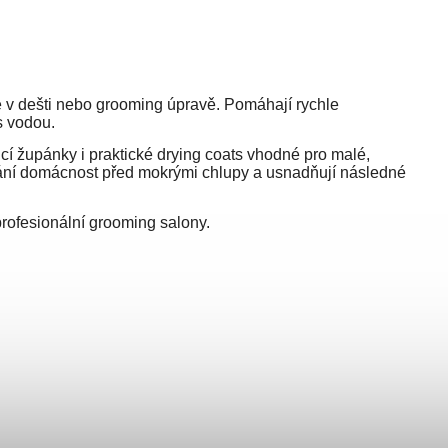
e v dešti nebo grooming úpravě. Pomáhají rychle
s vodou.
icí župánky i praktické drying coats vhodné pro malé,
 chrání domácnost před mokrými chlupy a usnadňují následné
profesionální grooming salony.