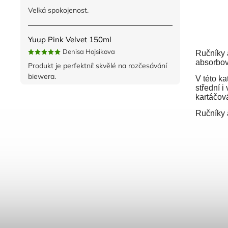
Velká spokojenost.
Yuup Pink Velvet 150ml
Denisa Hojsikova
Ručníky 
absorbova
Produkt je perfektní! skvělé na rozčesávání
biewera.
V této ka
střední i
kartáčov
Ručníky 