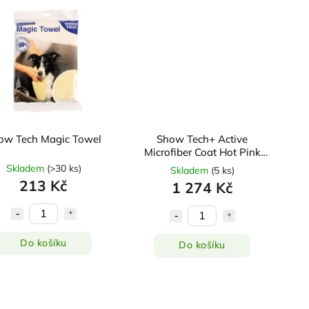
ow Tech Magic Towel
Show Tech+ Active
Microfiber Coat Hot Pink
XXXL
Skladem
(
>30 ks
)
Skladem
(
5 ks
)
213 Kč
1 274 Kč
Do košíku
Do košíku