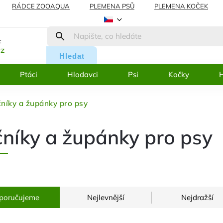
RÁDCE ZOOAQUA
PLEMENA PSŮ
PLEMENA KOČEK
AMACE
BLOG
:
cz
Hledat
Ptáci
Hlodavci
Psi
Kočky
H
níky a župánky pro psy
níky a župánky pro psy
poručujeme
Nejlevnější
Nejdražší