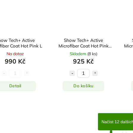
how Tech+ Active
Show Tech+ Active
fiber Coat Hot Pink L
Microfiber Coat Hot Pink
Micr
Intermediate
Na dotaz
Skladem
(
8 ks
)
990 Kč
925 Kč
Detail
Do košíku
Načíst 12 dalšíc