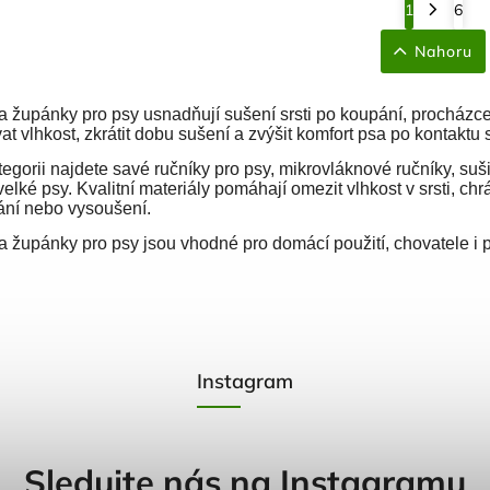
1
6
Nahoru
a župánky pro psy usnadňují sušení srsti po koupání, procházc
t vlhkost, zkrátit dobu sušení a zvýšit komfort psa po kontaktu 
tegorii najdete savé ručníky pro psy, mikrovláknové ručníky, suš
 velké psy. Kvalitní materiály pomáhají omezit vlhkost v srsti,
ání nebo vysoušení.
a župánky pro psy jsou vhodné pro domácí použití, chovatele i 
Instagram
Sledujte nás na Instagramu