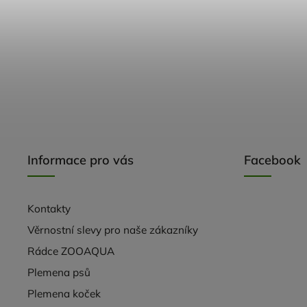
Informace pro vás
Facebook
Kontakty
Věrnostní slevy pro naše zákazníky
Rádce ZOOAQUA
Plemena psů
Plemena koček