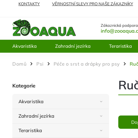
KONTAKTY
VĚRNOSTNÍ SLEVY PRO NAŠE ZÁKAZNÍKY
NEJČASTĚJI KLADENÉ DOTAZY
VRÁCENÍ ZBOŽÍ A REKL
Zákaznická podpora
info@zooaqua.
Akvaristika
Zahradní jezírka
Teraristika
Domů
Psi
Péče o srst a drápky pro psy
Ruč
/
/
/
Ruč
Kategorie
Akvaristika
Zahradní jezírka
Do
Teraristika