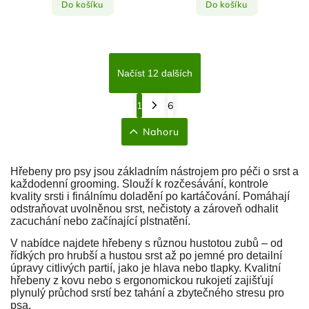
Do košíku
Do košíku
Načíst 12 dalších
1
6
Nahoru
Hřebeny pro psy jsou základním nástrojem pro péči o srst a
každodenní grooming. Slouží k rozčesávání, kontrole
kvality srsti i finálnímu doladění po kartáčování. Pomáhají
odstraňovat uvolněnou srst, nečistoty a zároveň odhalit
zacuchání nebo začínající plstnatění.
V nabídce najdete hřebeny s různou hustotou zubů – od
řídkých pro hrubší a hustou srst až po jemné pro detailní
úpravy citlivých partií, jako je hlava nebo tlapky. Kvalitní
hřebeny z kovu nebo s ergonomickou rukojetí zajišťují
plynulý průchod srstí bez tahání a zbytečného stresu pro
psa.