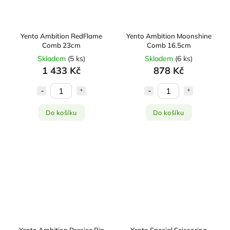
Yento Ambition RedFlame
Yento Ambition Moonshine
Comb 23cm
Comb 16.5cm
Skladem
(
5 ks
)
Skladem
(
6 ks
)
1 433 Kč
878 Kč
Do košíku
Do košíku
Yento Ambition Precise Pin
Yento Special Scissoring