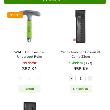
Nejdražší
Nejprodávanější
Novinka
Abecedně
WAHL Double-Row
Yento Ambition PowerLift
Undercoat Rake
Comb 22cm
Na dotaz
Skladem
(
8 ks
)
387 Kč
958 Kč
Detail
Do košíku