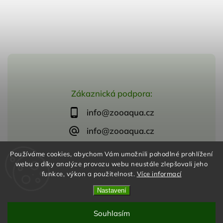
Zákaznická podpora:
info@zooaqua.cz
info@zooaqua.cz
Používáme cookies, abychom Vám umožnili pohodlné prohlížení
webu a díky analýze provozu webu neustále zlepšovali jeho
funkce, výkon a použitelnost.
Více informací
Copyright 2026
ZooAqua, s.r.o
. Všechna práva vyhrazena.
Vytvořil
Shoptet
| Design
Shoptak.cz
Nastavení
Souhlasím