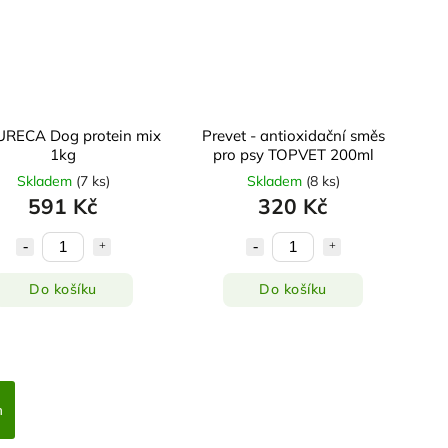
RECA Dog protein mix
Prevet - antioxidační směs
1kg
pro psy TOPVET 200ml
Skladem
(
7 ks
)
Skladem
(
8 ks
)
591 Kč
320 Kč
Do košíku
Do košíku
h