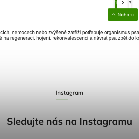
1
3
Nahoru
cích, nemocech nebo zvýšené zátěži potřebuje organismus psa 
 na regeneraci, hojení, rekonvalescenci a návrat psa zpět do k
Instagram
Sledujte nás na Instagramu