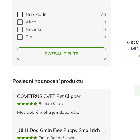
Na skladě
26
Akce
0
Novinka
0
Tip
0
GIOM 
MIN
ROZBALIT FILTR
Poslední hodnocení produktů
COVETRUS CVET Pet Clipper
Roman Kiraly
Moc dobré mohu jen doporučit.
JULLI Dog Grain Free Puppy Small rich in fresh Turkey & Potato 2kg
Emilie Bednaříková