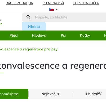
RÁDCE ZOOAQUA
PLEMENA PSŮ
PLEMENA KOČEK
AMACE
BLOG
:
cz
Hledat
Ptáci
Hlodavci
Psi
Kočky
H
alescence a regenerace pro psy
onvalescence a regener
poručujeme
Nejlevnější
Nejdražší