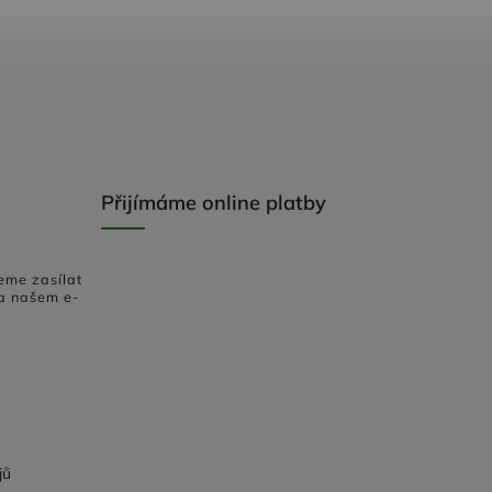
Přijímáme online platby
eme zasílat
a našem e-
jů