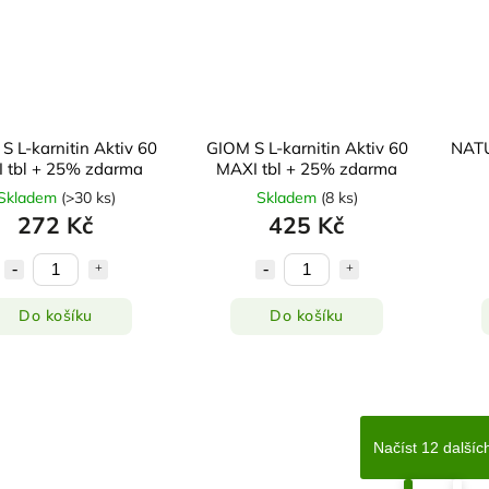
S L-karnitin Aktiv 60
GIOM S L-karnitin Aktiv 60
NATU
I tbl + 25% zdarma
MAXI tbl + 25% zdarma
Skladem
(
>30 ks
)
Skladem
(
8 ks
)
272 Kč
425 Kč
Do košíku
Do košíku
Načíst 12 dalšíc