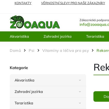
KONTAKTY
VĚRNOSTNÍ SLEVY PRO NAŠE ZÁKAZNÍKY
NEJČASTĚJI KLADENÉ DOTAZY
VRÁCENÍ ZBOŽÍ A REKL
Zákaznická podpora
info@zooaqua.
Akvaristika
Zahradní jezírka
Teraristika
Domů
Psi
Vitamíny a léčiva pro psy
Rekonv
/
/
/
Rek
Kategorie
Akvaristika
Zahradní jezírka
Do
Teraristika