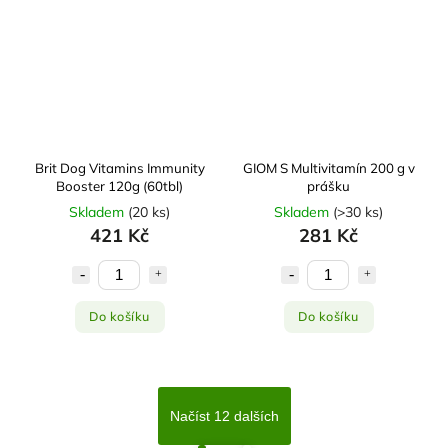
Brit Dog Vitamins Immunity
GIOM S Multivitamín 200 g v
Booster 120g (60tbl)
prášku
Skladem
(
20 ks
)
Skladem
(
>30 ks
)
421 Kč
281 Kč
Do košíku
Do košíku
Načíst 12 dalších