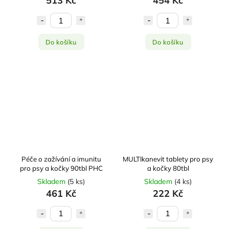
513 Kč
454 Kč
Do košíku
Do košíku
Péče o zažívání a imunitu
MULTIkanevit tablety pro psy
pro psy a kočky 90tbl PHC
a kočky 80tbl
Skladem
(
5 ks
)
Skladem
(
4 ks
)
461 Kč
222 Kč