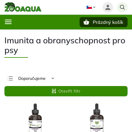
Prázdný košík
Hledat
Imunita a obranyschopnost pro
psy
Doporučujeme
Nejlevnější
Otevřít filtr
Nejdražší
Nejprodávanější
Abecedně