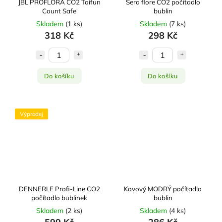
JBL PROFLORA CO2 Taifun
Sera flore CO2 počítadlo
Count Safe
bublin
Skladem
(
1 ks
)
Skladem
(
7 ks
)
318 Kč
298 Kč
Do košíku
Do košíku
Výprodej
DENNERLE Profi-Line CO2
Kovový MODRÝ počítadlo
počítadlo bublinek
bublin
Skladem
(
2 ks
)
Skladem
(
4 ks
)