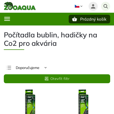
Prázdný košík
Hledat
Počítadla bublin, hadičky na
Co2 pro akvária
Doporučujeme
Nejlevnější
Otevřít filtr
Nejdražší
Nejprodávanější
Abecedně