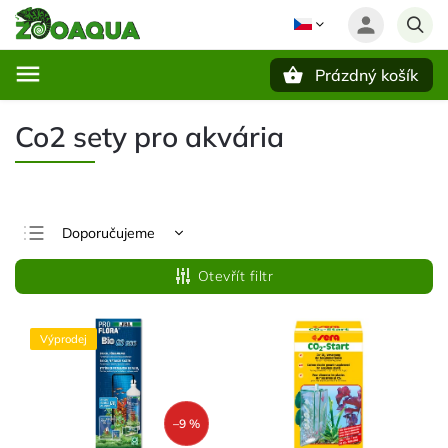
Prázdný košík
Hledat
Co2 sety pro akvária
Doporučujeme
Nejlevnější
Otevřít filtr
Nejdražší
Nejprodávanější
Výprodej
Abecedně
–9 %