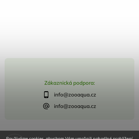
Zákaznická podpora:
info@zooaqua.cz
info@zooaqua.cz
Copyright 2026
ZooAqua, s.r.o
. Všechna práva vyhrazena.
Používáme cookies, abychom Vám umožnili pohodlné prohlížení