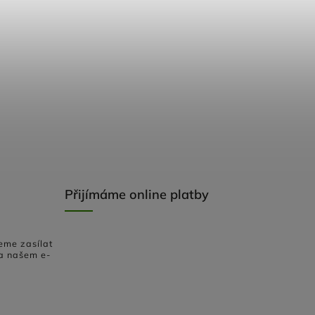
Přijímáme online platby
eme zasílat
a našem e-