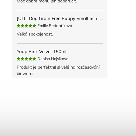
Moc dobré mohu jen doporučit.
JULLI Dog Grain Free Puppy Small rich in fresh Turkey & Potato 2kg
Emilie Bednaříková
Velká spokojenost.
Yuup Pink Velvet 150ml
Denisa Hojsikova
Produkt je perfektní! skvělé na rozčesávání
biewera.