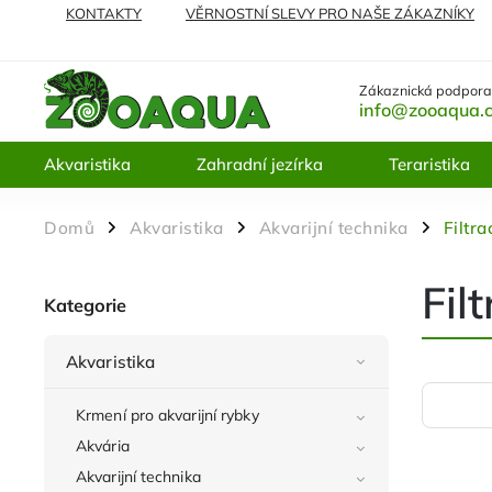
KONTAKTY
VĚRNOSTNÍ SLEVY PRO NAŠE ZÁKAZNÍKY
NEJČASTĚJI KLADENÉ DOTAZY
VRÁCENÍ ZBOŽÍ A REKL
Zákaznická podpora
info@zooaqua.
Akvaristika
Zahradní jezírka
Teraristika
Domů
Akvaristika
Akvarijní technika
Filtra
/
/
/
Fil
Kategorie
Akvaristika
Krmení pro akvarijní rybky
Akvária
Akvarijní technika