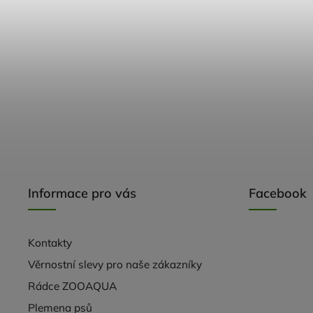
Informace pro vás
Facebook
Kontakty
Věrnostní slevy pro naše zákazníky
Rádce ZOOAQUA
Plemena psů