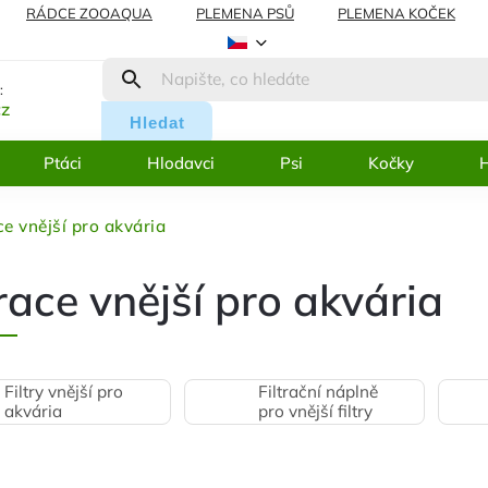
RÁDCE ZOOAQUA
PLEMENA PSŮ
PLEMENA KOČEK
AMACE
BLOG
:
cz
Hledat
Ptáci
Hlodavci
Psi
Kočky
H
ce vnější pro akvária
trace vnější pro akvária
Filtry vnější pro
Filtrační náplně
akvária
pro vnější filtry