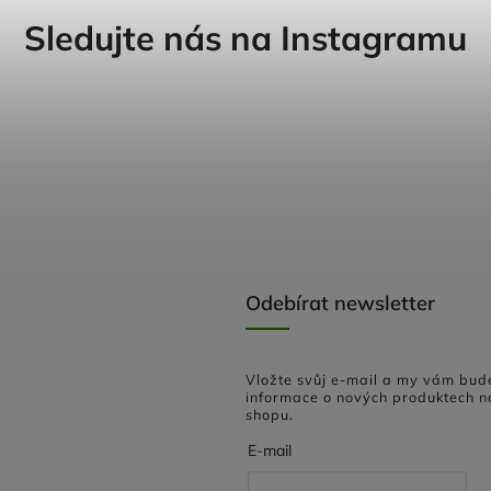
Sledujte nás na Instagramu
Odebírat newsletter
Vložte svůj e-mail a my vám bud
informace o nových produktech n
shopu.
E-mail