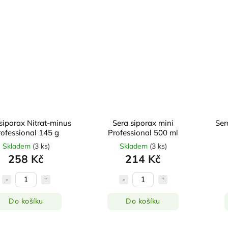
siporax Nitrat-minus
Sera siporax mini
Ser
rofessional 145 g
Professional 500 ml
Skladem
(
3 ks
)
Skladem
(
3 ks
)
258 Kč
214 Kč
Do košíku
Do košíku