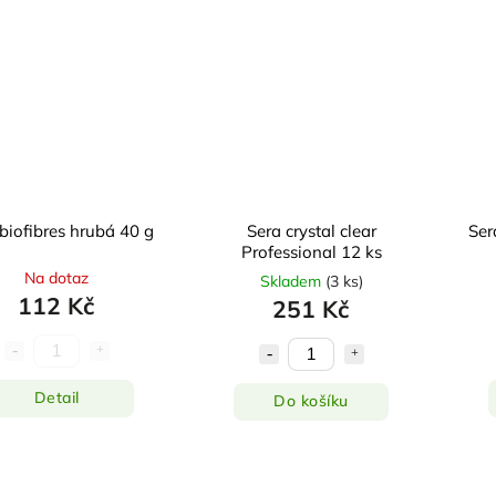
biofibres hrubá 40 g
Sera crystal clear
Ser
Professional 12 ks
Na dotaz
Skladem
(
3 ks
)
112 Kč
251 Kč
Detail
Do košíku