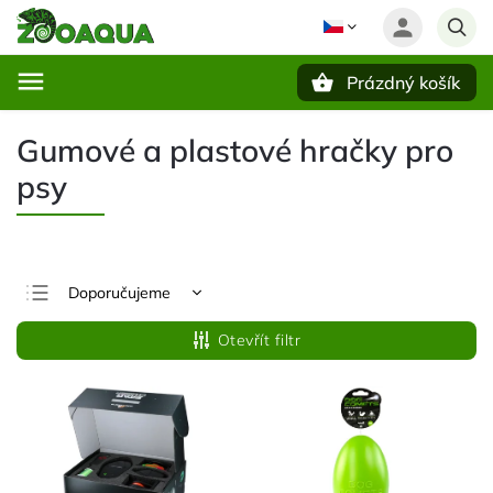
Prázdný košík
Hledat
Gumové a plastové hračky pro
psy
Doporučujeme
Nejlevnější
Otevřít filtr
Nejdražší
Nejprodávanější
Abecedně