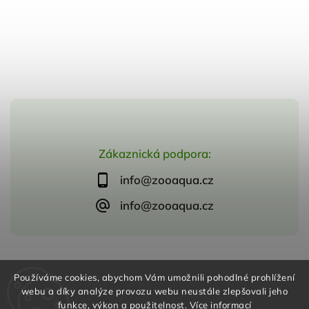
Zákaznická podpora:
info@zooaqua.cz
info@zooaqua.cz
Copyright 2026
ZooAqua, s.r.o
. Všechna práva vyhrazena.
Používáme cookies, abychom Vám umožnili pohodlné prohlížení
Vytvořil
Shoptet
| Design
Shoptak.cz
webu a díky analýze provozu webu neustále zlepšovali jeho
funkce, výkon a použitelnost.
Více informací