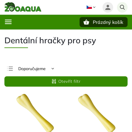
Prázdný košík
Hledat
Dentální hračky pro psy
Doporučujeme
Nejlevnější
Otevřít filtr
Nejdražší
Nejprodávanější
Abecedně