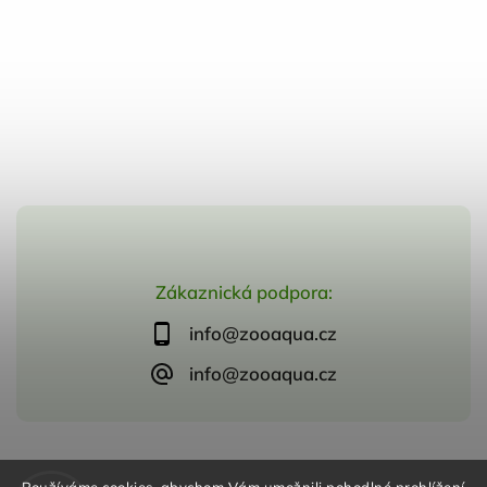
Zákaznická podpora:
info@zooaqua.cz
info@zooaqua.cz
Copyright 2026
ZooAqua, s.r.o
. Všechna práva vyhrazena.