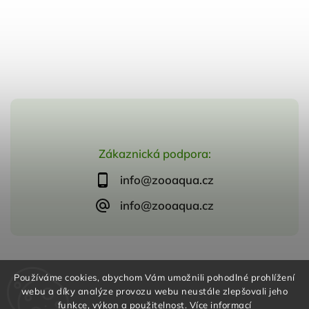
Zákaznická podpora:
info@zooaqua.cz
info@zooaqua.cz
Copyright 2026
ZooAqua, s.r.o
. Všechna práva vyhrazena.
Používáme cookies, abychom Vám umožnili pohodlné prohlížení
Vytvořil
Shoptet
| Design
Shoptak.cz
webu a díky analýze provozu webu neustále zlepšovali jeho
funkce, výkon a použitelnost.
Více informací