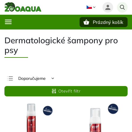
Prázdný košík
Hledat
Dermatologické šampony pro
psy
Doporučujeme
Nejlevnější
Otevřít filtr
Nejdražší
Nejprodávanější
Abecedně