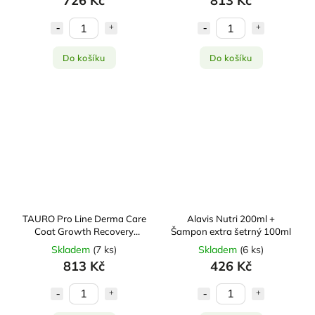
726 Kč
813 Kč
Do košíku
Do košíku
TAURO Pro Line Derma Care
Alavis Nutri 200ml +
Coat Growth Recovery
Šampon extra šetrný 100ml
Shampoo 400 ml
Skladem
(
7 ks
)
Skladem
(
6 ks
)
813 Kč
426 Kč