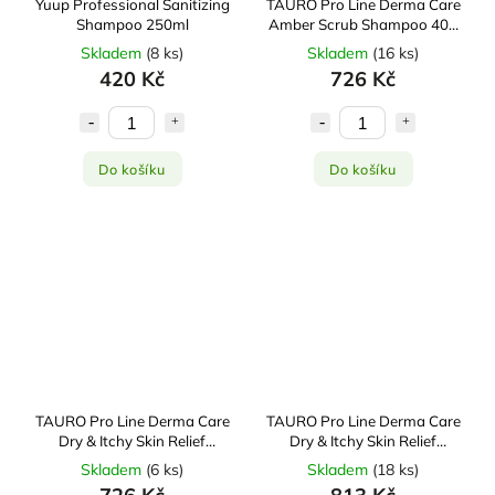
Yuup Professional Sanitizing
TAURO Pro Line Derma Care
Shampoo 250ml
Amber Scrub Shampoo 400
ml
Skladem
(
8 ks
)
Skladem
(
16 ks
)
420 Kč
726 Kč
Do košíku
Do košíku
TAURO Pro Line Derma Care
TAURO Pro Line Derma Care
Dry & Itchy Skin Relief
Dry & Itchy Skin Relief
Conditioner 400 ml
Shampoo 400 ml
Skladem
(
6 ks
)
Skladem
(
18 ks
)