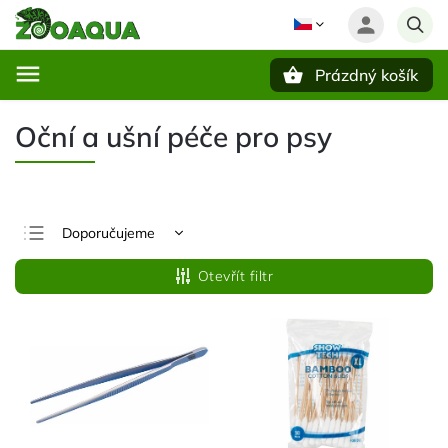
Prázdný košík
Hledat
Oční a ušní péče pro psy
Doporučujeme
Nejlevnější
Otevřít filtr
Nejdražší
Nejprodávanější
Abecedně