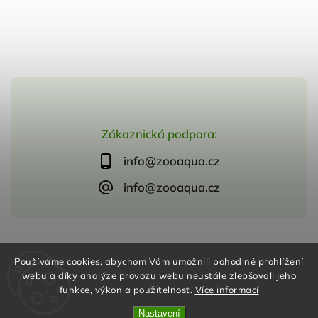
Zákaznická podpora:
info@zooaqua.cz
info@zooaqua.cz
Copyright 2026
ZooAqua, s.r.o
. Všechna práva vyhrazena.
Používáme cookies, abychom Vám umožnili pohodlné prohlížení
Vytvořil
Shoptet
| Design
Shoptak.cz
webu a díky analýze provozu webu neustále zlepšovali jeho
funkce, výkon a použitelnost.
Více informací
Nastavení