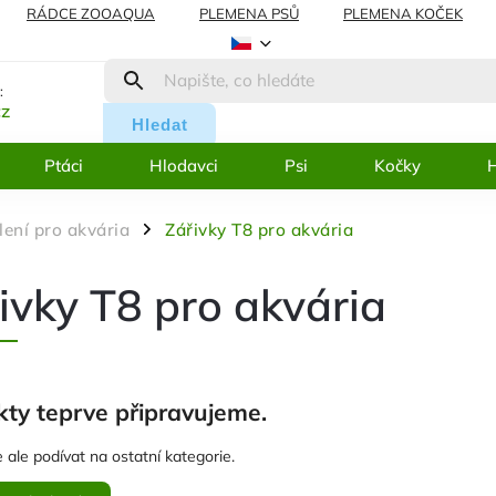
RÁDCE ZOOAQUA
PLEMENA PSŮ
PLEMENA KOČEK
AMACE
BLOG
:
cz
Hledat
Ptáci
Hlodavci
Psi
Kočky
H
lení pro akvária
Zářivky T8 pro akvária
/
ivky T8 pro akvária
ty teprve připravujeme.
 ale podívat na ostatní kategorie.