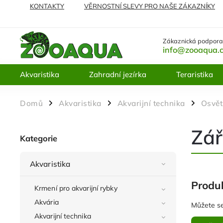
KONTAKTY
VĚRNOSTNÍ SLEVY PRO NAŠE ZÁKAZNÍKY
NEJČASTĚJI KLADENÉ DOTAZY
VRÁCENÍ ZBOŽÍ A REKL
Zákaznická podpora
info@zooaqua.
Akvaristika
Zahradní jezírka
Teraristika
Domů
Akvaristika
Akvarijní technika
Osvět
/
/
/
Zář
Kategorie
Akvaristika
Produk
Krmení pro akvarijní rybky
Akvária
Můžete se
Akvarijní technika