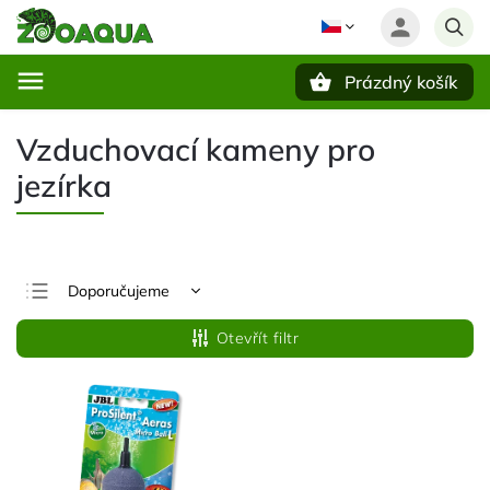
Prázdný košík
Hledat
Vzduchovací kameny pro
jezírka
Doporučujeme
Nejlevnější
Otevřít filtr
Nejdražší
Nejprodávanější
Abecedně