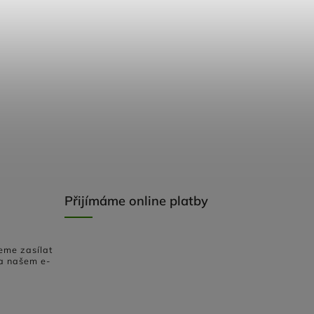
Přijímáme online platby
eme zasílat
a našem e-