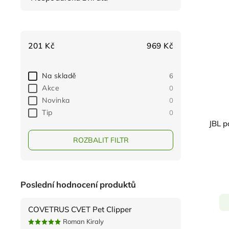
201
Kč
969
Kč
Na skladě
6
Akce
0
Novinka
0
Tip
0
JBL p
ROZBALIT FILTR
Poslední hodnocení produktů
COVETRUS CVET Pet Clipper
Roman Kiraly