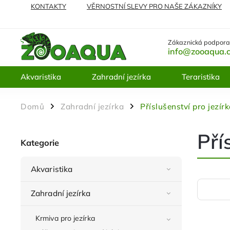
KONTAKTY
VĚRNOSTNÍ SLEVY PRO NAŠE ZÁKAZNÍKY
NEJČASTĚJI KLADENÉ DOTAZY
VRÁCENÍ ZBOŽÍ A REKL
Zákaznická podpora
info@zooaqua.
Akvaristika
Zahradní jezírka
Teraristika
Domů
Zahradní jezírka
Příslušenství pro jezír
/
/
Pří
Kategorie
Akvaristika
Zahradní jezírka
Krmiva pro jezírka