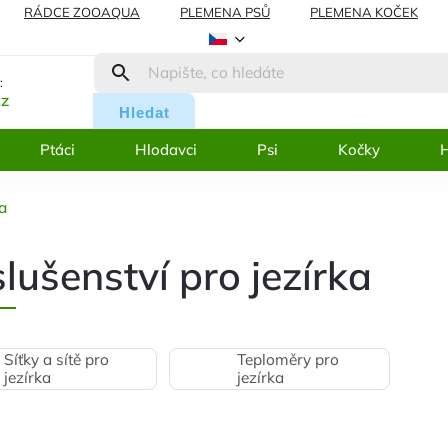
RÁDCE ZOOAQUA
PLEMENA PSŮ
PLEMENA KOČEK
AMACE
BLOG
:
cz
Hledat
Ptáci
Hlodavci
Psi
Kočky
H
ka
slušenství pro jezírka
Síťky a sítě pro
Teploměry pro
jezírka
jezírka