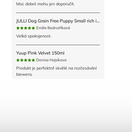
Moc dobré mohu jen doporučit.
JULLI Dog Grain Free Puppy Small rich in fresh Turkey & Potato 2kg
Emilie Bednaříková
Velká spokojenost.
Yuup Pink Velvet 150ml
Denisa Hojsikova
Produkt je perfektní! skvělé na rozčesávání
biewera.