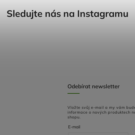
Sledujte nás na Instagramu
Odebírat newsletter
Vložte svůj e-mail a my vám bud
informace o nových produktech n
shopu.
E-mail