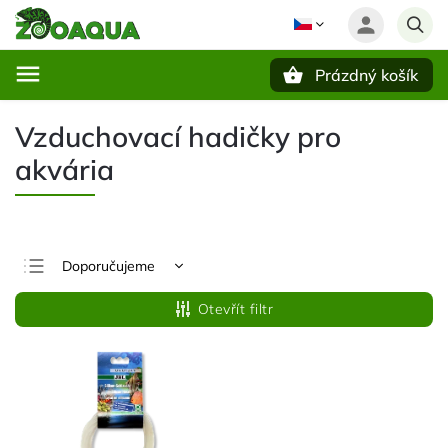
Prázdný košík
Hledat
Vzduchovací hadičky pro
akvária
Doporučujeme
Nejlevnější
Otevřít filtr
Nejdražší
Nejprodávanější
Abecedně