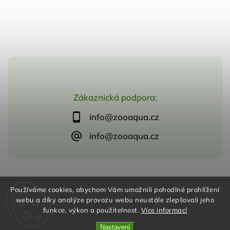
Zákaznická podpora:
info@zooaqua.cz
info@zooaqua.cz
Copyright 2026
ZooAqua, s.r.o
. Všechna práva vyhrazena.
Používáme cookies, abychom Vám umožnili pohodlné prohlížení
Vytvořil
Shoptet
| Design
Shoptak.cz
webu a díky analýze provozu webu neustále zlepšovali jeho
funkce, výkon a použitelnost.
Více informací
Nastavení