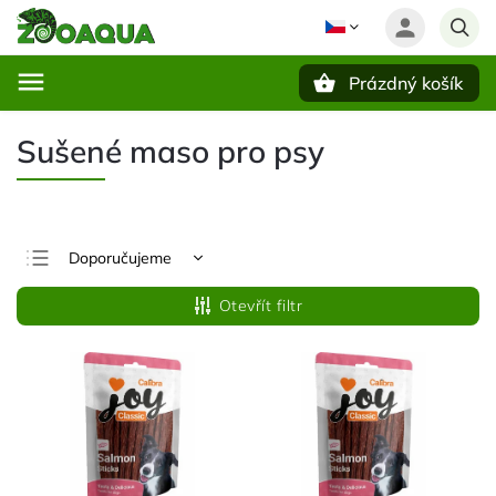
Prázdný košík
Hledat
Sušené maso pro psy
Doporučujeme
Nejlevnější
Otevřít filtr
Nejdražší
Nejprodávanější
Abecedně