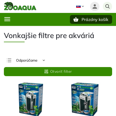
Prázdny košík
Hľadať
Vonkajšie filtre pre akváriá
Odporúčame
Najlacnejšie
Otvoriť filter
Najdrahšie
Najpredávanejšie
Abecedne