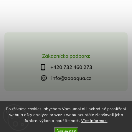
Zákaznícka podpora:
+420 732 460 273
info@zooaqua.cz
Copyright 2026
ZooAqua, s.r.o
. Všetky práva vyhradené.
Používáme cookies, abychom Vám umožnili pohodlné prohlížení
Vytvořil
Shoptet
| Design
Shoptak.cz
webu a díky analýze provozu webu neustále zlepšovali jeho
funkce, výkon a použitelnost.
Více informací
Nastavenie