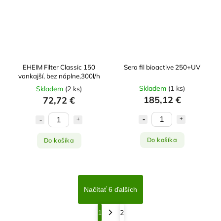
EHEIM Filter Classic 150
Sera fil bioactive 250+UV
vonkajší, bez náplne,300l/h
Skladem
(
1 ks
)
Skladem
(
2 ks
)
185,12 €
72,72 €
Do košíka
Do košíka
Načítať 6 ďalších
1
2