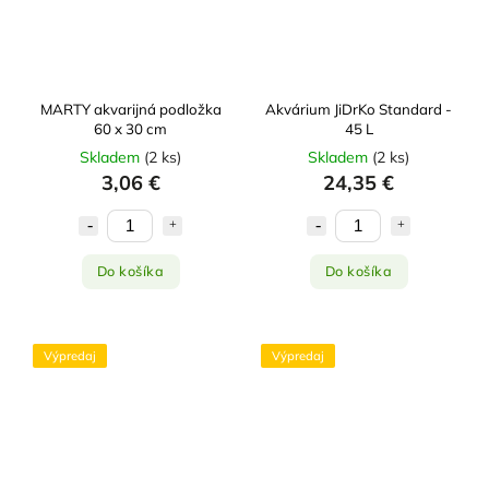
MARTY akvarijná podložka
Akvárium JiDrKo Standard -
60 x 30 cm
45 L
Skladem
(
2 ks
)
Skladem
(
2 ks
)
3,06 €
24,35 €
Do košíka
Do košíka
Výpredaj
Výpredaj