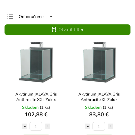
Odporúčame
Najlacnejšie
Otvoriť filter
Najdrahšie
Najpredávanejšie
Abecedne
Akvárium JALAYA Gris
Akvárium JALAYA Gris
Anthracite XXL Zolux
Anthracite XL Zolux
Skladem
(
1 ks
)
Skladem
(
1 ks
)
102,88 €
83,80 €