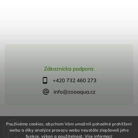
Zákaznícka podpora:
+420 732 460 273
info@zooaqua.cz
Copyright 2026
ZooAqua, s.r.o
. Všetky práva vyhradené.
Používáme cookies, abychom Vám umožnili pohodlné prohlížení
Vytvořil
Shoptet
| Design
Shoptak.cz
webu a díky analýze provozu webu neustále zlepšovali jeho
funkce, výkon a použitelnost.
Více informací