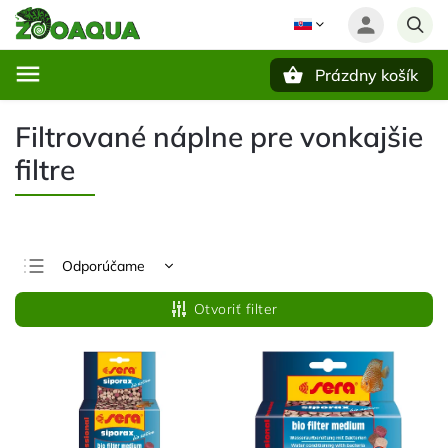
Prázdny košík
Hľadať
Filtrované náplne pre vonkajšie
filtre
Odporúčame
Najlacnejšie
Otvoriť filter
Najdrahšie
Najpredávanejšie
Abecedne