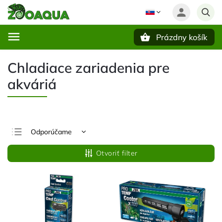
Prázdny košík
Hľadať
Chladiace zariadenia pre
akváriá
Odporúčame
Najlacnejšie
Otvoriť filter
Najdrahšie
Najpredávanejšie
Abecedne