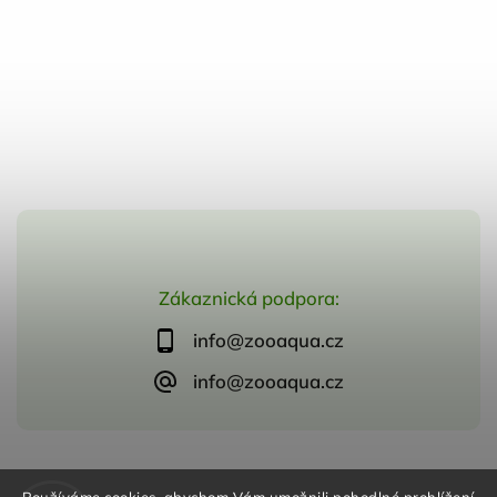
Zákaznická podpora:
info@zooaqua.cz
info@zooaqua.cz
Copyright 2026
ZooAqua, s.r.o
. Všechna práva vyhrazena.