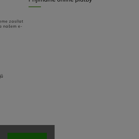
eme zasílat
a našem e-
jů