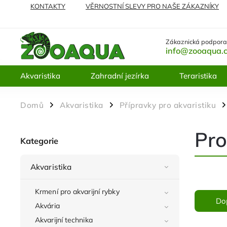
KONTAKTY
VĚRNOSTNÍ SLEVY PRO NAŠE ZÁKAZNÍKY
NEJČASTĚJI KLADENÉ DOTAZY
VRÁCENÍ ZBOŽÍ A REKL
Zákaznická podpora
info@zooaqua.
Akvaristika
Zahradní jezírka
Teraristika
Domů
Akvaristika
Přípravky pro akvaristiku
/
/
/
Pro
Kategorie
Akvaristika
Krmení pro akvarijní rybky
Do
Akvária
Akvarijní technika