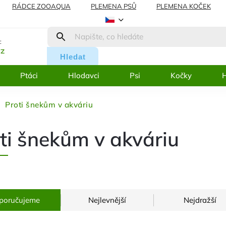
RÁDCE ZOOAQUA
PLEMENA PSŮ
PLEMENA KOČEK
AMACE
BLOG
:
cz
Hledat
Ptáci
Hlodavci
Psi
Kočky
H
Proti šnekům v akváriu
ti šnekům v akváriu
poručujeme
Nejlevnější
Nejdražší