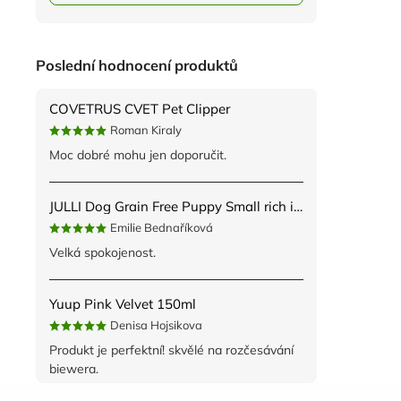
Poslední hodnocení produktů
COVETRUS CVET Pet Clipper
Roman Kiraly
Moc dobré mohu jen doporučit.
JULLI Dog Grain Free Puppy Small rich in fresh Turkey & Potato 2kg
Emilie Bednaříková
Velká spokojenost.
Yuup Pink Velvet 150ml
Denisa Hojsikova
Produkt je perfektní! skvělé na rozčesávání
biewera.