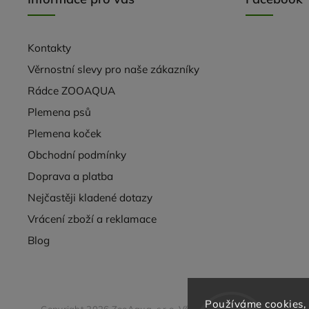
Kontakty
Věrnostní slevy pro naše zákazníky
Rádce ZOOAQUA
Plemena psů
Plemena koček
Obchodní podmínky
Doprava a platba
Nejčastěji kladené dotazy
Vrácení zboží a reklamace
Blog
Používáme cookies,
Copyright 2026
ZooAqua, s.r.o
. Všechna práva vyhrazena.