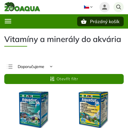
Prázdný košík
Hledat
Vitamíny a minerály do akvária
Doporučujeme
Nejlevnější
Otevřít filtr
Nejdražší
Nejprodávanější
Abecedně