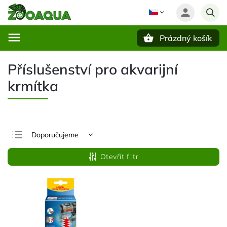
Prázdný košík
Hledat
Příslušenství pro akvarijní
krmítka
Doporučujeme
Nejlevnější
Otevřít filtr
Nejdražší
Nejprodávanější
Abecedně