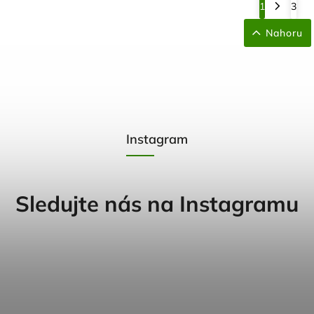
1
3
Nahoru
Instagram
Sledujte nás na Instagramu