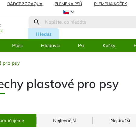
RÁDCE ZOOAQUA
PLEMENA PSŮ
PLEMENA KOČEK
AMACE
BLOG
:
cz
Hledat
Ptáci
Hlodavci
Psi
Kočky
H
é pro psy
echy plastové pro psy
poručujeme
Nejlevnější
Nejdražší