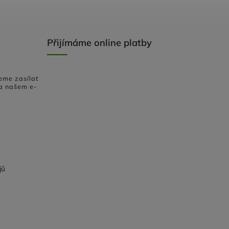
Přijímáme online platby
eme zasílat
a našem e-
jů