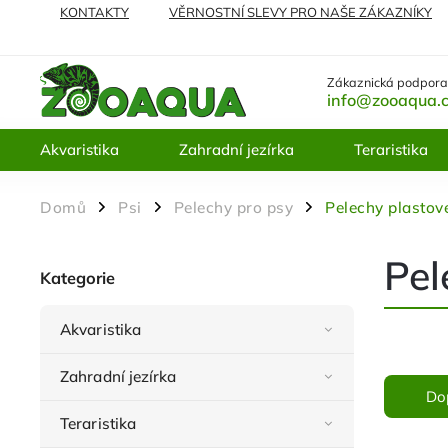
KONTAKTY
VĚRNOSTNÍ SLEVY PRO NAŠE ZÁKAZNÍKY
NEJČASTĚJI KLADENÉ DOTAZY
VRÁCENÍ ZBOŽÍ A REKL
Zákaznická podpora
info@zooaqua.
Akvaristika
Zahradní jezírka
Teraristika
Domů
Psi
Pelechy pro psy
Pelechy plastov
/
/
/
Pel
Kategorie
Akvaristika
Zahradní jezírka
Do
Teraristika