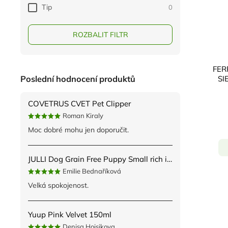
Tip
0
ROZBALIT FILTR
FER
SI
Poslední hodnocení produktů
COVETRUS CVET Pet Clipper
Roman Kiraly
Moc dobré mohu jen doporučit.
JULLI Dog Grain Free Puppy Small rich in fresh Turkey & Potato 2kg
Emilie Bednaříková
Velká spokojenost.
Yuup Pink Velvet 150ml
Denisa Hojsikova