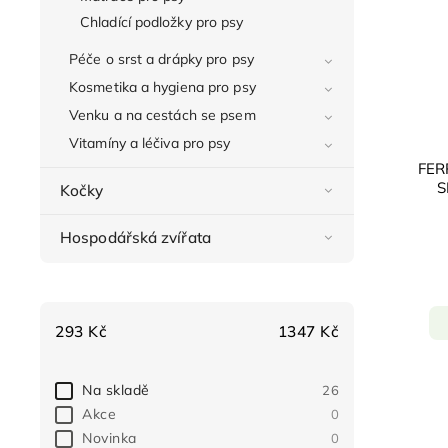
Chladící podložky pro psy
Péče o srst a drápky pro psy
Kosmetika a hygiena pro psy
Venku a na cestách se psem
Vitamíny a léčiva pro psy
FER
S
Kočky
Hospodářská zvířata
293
Kč
1347
Kč
Na skladě
26
Akce
0
Novinka
0