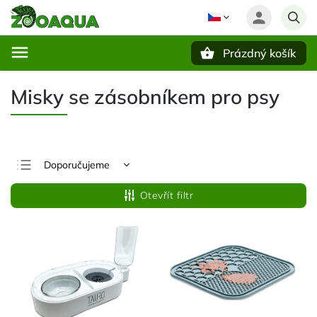
Prázdný košík
Hledat
Misky se zásobníkem pro psy
Doporučujeme
Nejlevnější
Otevřít filtr
Nejdražší
Nejprodávanější
Abecedně