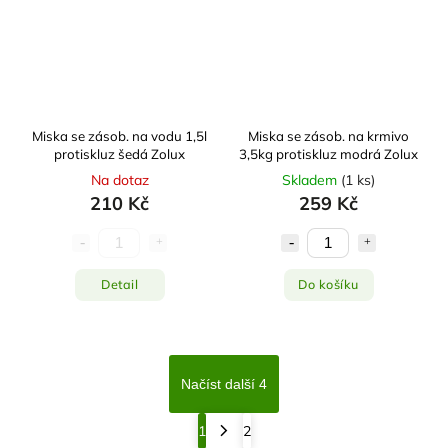
Miska se zásob. na vodu 1,5l
Miska se zásob. na krmivo
protiskluz šedá Zolux
3,5kg protiskluz modrá Zolux
Na dotaz
Skladem
(
1 ks
)
210 Kč
259 Kč
Detail
Do košíku
Načíst další 4
1
2