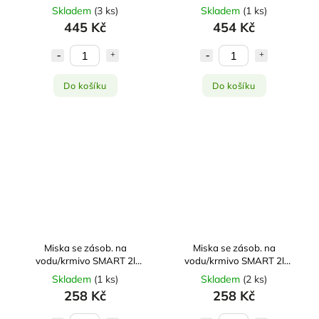
3000 3l
Skladem
(
3 ks
)
Skladem
(
1 ks
)
445 Kč
454 Kč
Do košíku
Do košíku
Miska se zásob. na
Miska se zásob. na
vodu/krmivo SMART 2l
vodu/krmivo SMART 2l
zelená Zolux
béžová Zolux
Skladem
(
1 ks
)
Skladem
(
2 ks
)
258 Kč
258 Kč