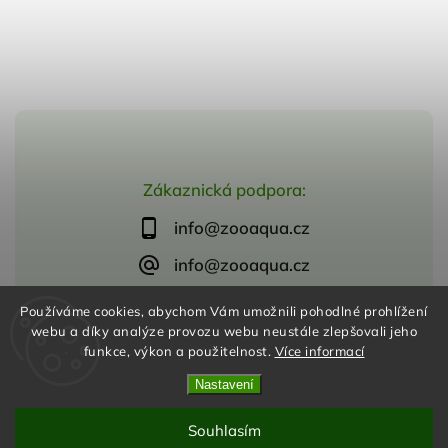
Zákaznická podpora:
info@zooaqua.cz
info@zooaqua.cz
Používáme cookies, abychom Vám umožnili pohodlné prohlížení
webu a díky analýze provozu webu neustále zlepšovali jeho
funkce, výkon a použitelnost.
Více informací
Copyright 2026
ZooAqua, s.r.o
. Všechna práva vyhrazena.
Vytvořil
Shoptet
| Design
Shoptak.cz
Nastavení
Souhlasím