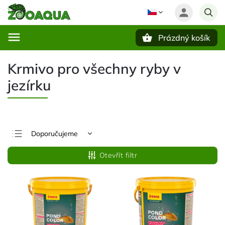
Prázdný košík
Hledat
Krmivo pro všechny ryby v
jezírku
Doporučujeme
Nejlevnější
Otevřít filtr
Nejdražší
Nejprodávanější
Abecedně