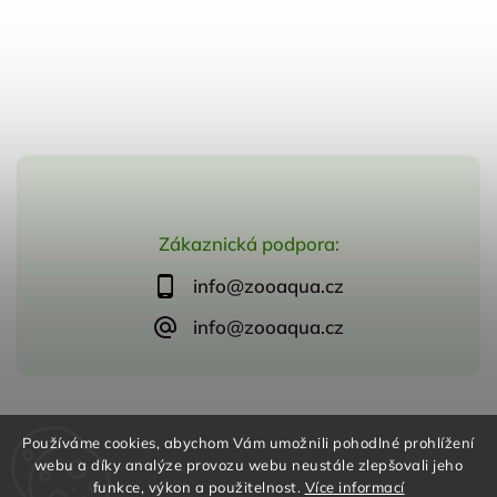
Zákaznická podpora:
info@zooaqua.cz
info@zooaqua.cz
Copyright 2026
ZooAqua, s.r.o
. Všechna práva vyhrazena.
Používáme cookies, abychom Vám umožnili pohodlné prohlížení
Vytvořil
Shoptet
| Design
Shoptak.cz
webu a díky analýze provozu webu neustále zlepšovali jeho
funkce, výkon a použitelnost.
Více informací