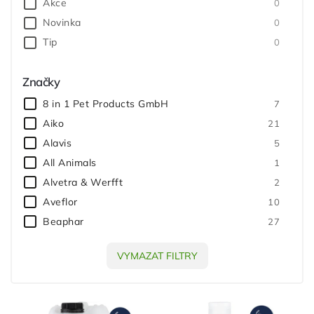
Akce
0
Novinka
0
Tip
0
Značky
8 in 1 Pet Products GmbH
7
Aiko
21
Alavis
5
All Animals
1
Alvetra & Werfft
2
Aveflor
10
Beaphar
27
Bella
4
VYMAZAT FILTRY
Bioclean
8
Bioveta
10
Canvit
2