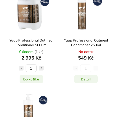
Ceva
12
Ferplast
5
Fitmin
4
Francodex
44
ICF
1
Karlie
12
Yuup Professional Oatmeal
Yuup Professional Oatmeal
Conditioner 5000ml
Conditioner 250ml
Kiwi Walker
3
Skladem
(
1 ks
)
Na dotaz
Kruuse Jorgen
1
2 995 Kč
549 Kč
Menforsan
21
MISOKO
69
Natureca
2
Do košíku
Detail
ORION Pharma
4
Pet health care
6
Savic
2
Show Tech
59
TAURO PRO LINE
84