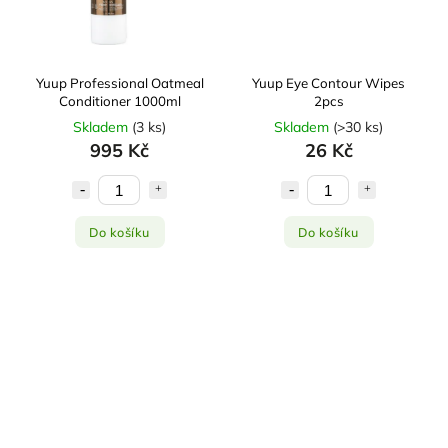
Topvet
8
Traumapet
7
Trixie
4
Yuup Professional Oatmeal
Yuup Eye Contour Wipes
Tropiclean
37
Conditioner 1000ml
2pcs
Urine Off
3
Skladem
(
3 ks
)
Skladem
(
>30 ks
)
Vet's Best
995 Kč
26 Kč
7
VetExpert
14
Virbac
11
VITAR Veterinae
Do košíku
Do košíku
1
Wald Pharmaceuticals s.r.o
2
WePharm
1
Woykoff
1
Yuup
169
Zolux
44