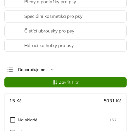
Pleny a podložky pro psy
Speciální kosmetika pro psy
Čistící ubrousky pro psy
Hárací kalhotky pro psy
Doporučujeme
Nejlevnější
Zavřít filtr
Nejdražší
Nejprodávanější
15
Kč
5031
Kč
Abecedně
Na skladě
157