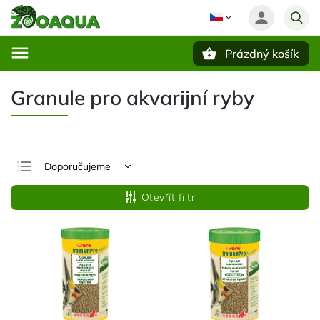
Prázdný košík
Hledat
Granule pro akvarijní ryby
Doporučujeme
Nejlevnější
Otevřít filtr
Nejdražší
Nejprodávanější
Abecedně