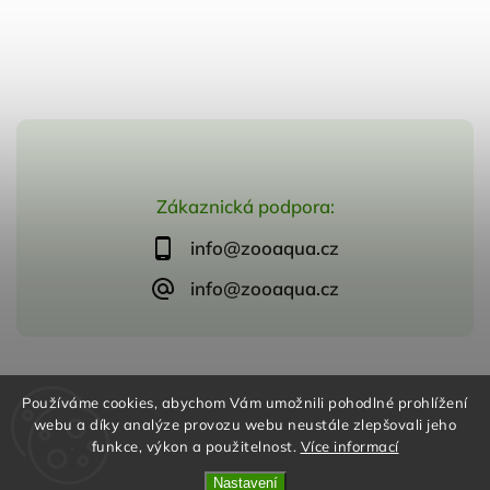
Zákaznická podpora:
info@zooaqua.cz
info@zooaqua.cz
Copyright 2026
ZooAqua, s.r.o
. Všechna práva vyhrazena.
Používáme cookies, abychom Vám umožnili pohodlné prohlížení
Vytvořil
Shoptet
| Design
Shoptak.cz
webu a díky analýze provozu webu neustále zlepšovali jeho
funkce, výkon a použitelnost.
Více informací
Nastavení