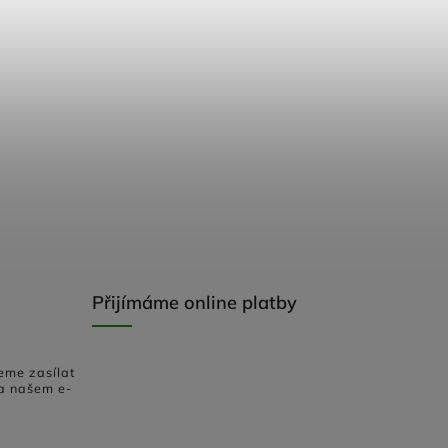
Přijímáme online platby
eme zasílat
a našem e-