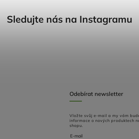
Sledujte nás na Instagramu
Odebírat newsletter
Vložte svůj e-mail a my vám bud
informace o nových produktech n
shopu.
E-mail