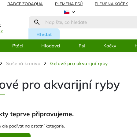
RÁDCE ZOOAQUA
PLEMENA PSŮ
PLEMENA KOČEK
AMACE
BLOG
:
cz
Hledat
Ptáci
Hlodavci
Psi
Kočky
H
Sušená krmiva
Gelové pro akvarijní ryby
/
/
ové pro akvarijní ryby
ty teprve připravujeme.
 ale podívat na ostatní kategorie.