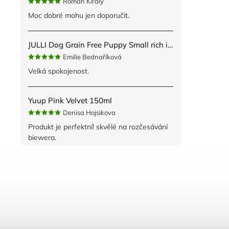
Roman Kiraly
Moc dobré mohu jen doporučit.
JULLI Dog Grain Free Puppy Small rich in fresh Turkey & Potato 2kg
Emilie Bednaříková
Velká spokojenost.
Yuup Pink Velvet 150ml
Denisa Hojsikova
Produkt je perfektní! skvělé na rozčesávání
biewera.