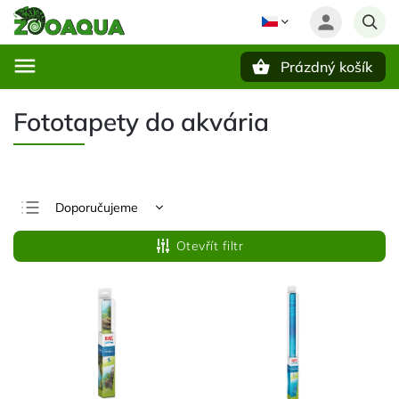
Prázdný košík
Hledat
Fototapety do akvária
Doporučujeme
Nejlevnější
Otevřít filtr
Nejdražší
Nejprodávanější
Abecedně