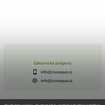
Zákaznická podpora:
info@zooaqua.cz
info@zooaqua.cz
Copyright 2026
ZooAqua, s.r.o
. Všechna práva vyhrazena.