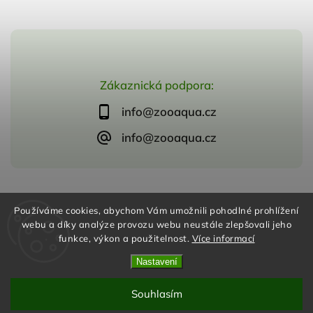
Zákaznická podpora:
info@zooaqua.cz
info@zooaqua.cz
Copyright 2026
ZooAqua, s.r.o
. Všechna práva vyhrazena.
Používáme cookies, abychom Vám umožnili pohodlné prohlížení
Vytvořil
Shoptet
| Design
Shoptak.cz
webu a díky analýze provozu webu neustále zlepšovali jeho
funkce, výkon a použitelnost.
Více informací
Nastavení
Souhlasím
Odstoupit od smlouvy