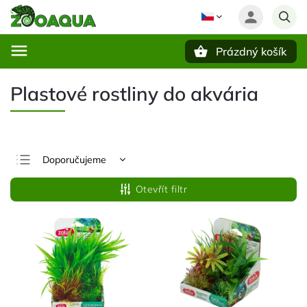
Prázdný košík
Hledat
Plastové rostliny do akvária
Doporučujeme
Nejlevnější
Otevřít filtr
Nejdražší
Nejprodávanější
Abecedně