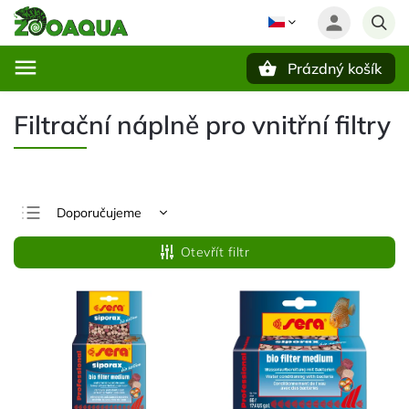
Prázdný košík
Hledat
Filtrační náplně pro vnitřní filtry
Doporučujeme
Nejlevnější
Otevřít filtr
Nejdražší
Nejprodávanější
Abecedně