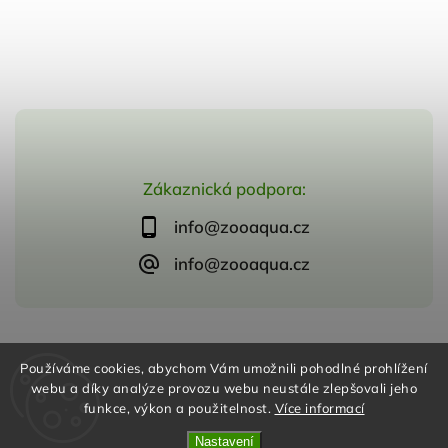
Zákaznická podpora:
info@zooaqua.cz
info@zooaqua.cz
Copyright 2026
ZooAqua, s.r.o
. Všechna práva vyhrazena.
Používáme cookies, abychom Vám umožnili pohodlné prohlížení
Vytvořil
Shoptet
| Design
Shoptak.cz
webu a díky analýze provozu webu neustále zlepšovali jeho
funkce, výkon a použitelnost.
Více informací
Nastavení