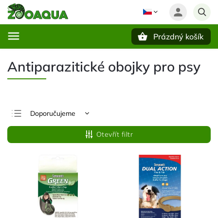
Prázdný košík
Hledat
Antiparazitické obojky pro psy
Doporučujeme
Nejlevnější
Otevřít filtr
Nejdražší
Nejprodávanější
Abecedně