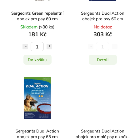
Sergeanťs Green repelentní
Sergeanťs Dual Action
obojek pro psy 60 cm
obojek pro psy 60 cm
Skladem
(
>30 ks
)
Na dotaz
181 Kč
303 Kč
Do košíku
Detail
Sergeanťs Dual Action
Sergeanťs Dual Action
obojek pro psy 65 cm
obojek pro malé psy a kočky