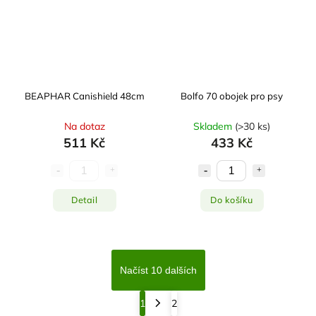
BEAPHAR Canishield 48cm
Bolfo 70 obojek pro psy
Na dotaz
Skladem
(
>30 ks
)
511 Kč
433 Kč
Detail
Do košíku
Načíst 10 dalších
1
2