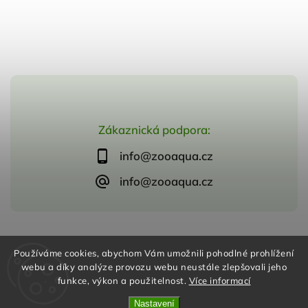
Zákaznická podpora:
info@zooaqua.cz
info@zooaqua.cz
Copyright 2026
ZooAqua, s.r.o
. Všechna práva vyhrazena.
Používáme cookies, abychom Vám umožnili pohodlné prohlížení
Vytvořil
Shoptet
| Design
Shoptak.cz
webu a díky analýze provozu webu neustále zlepšovali jeho
funkce, výkon a použitelnost.
Více informací
Nastavení