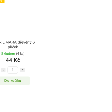
ej
ík LIMARA dřevěný 6
příček
Skladem
(
4 ks
)
44 Kč
Do košíku