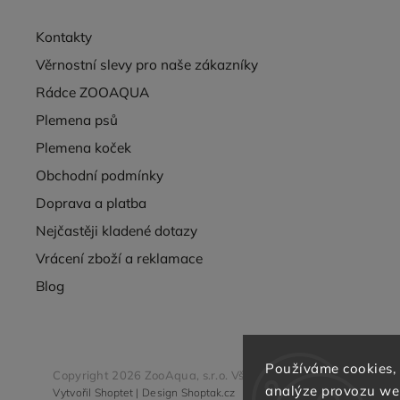
Kontakty
Věrnostní slevy pro naše zákazníky
Rádce ZOOAQUA
Plemena psů
Plemena koček
Obchodní podmínky
Doprava a platba
Nejčastěji kladené dotazy
Vrácení zboží a reklamace
Blog
Používáme cookies,
Copyright 2026
ZooAqua, s.r.o
. Všechna práva vyhrazena.
analýze provozu web
Vytvořil
Shoptet
| Design
Shoptak.cz