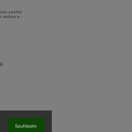
eme zasílat
a našem e-
jů
Souhlasím