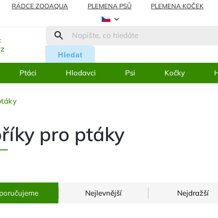
RÁDCE ZOOAQUA
PLEMENA PSŮ
PLEMENA KOČEK
AMACE
BLOG
:
cz
Hledat
Ptáci
Hlodavci
Psi
Kočky
H
ptáky
říky pro ptáky
poručujeme
Nejlevnější
Nejdražší