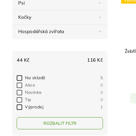
Výprod
Psi
Kočky
Hospodářská zvířata
Žebř
44
Kč
116
Kč
Na skladě
5
Akce
0
Novinka
0
Tip
0
Výprodej
1
ROZBALIT FILTR