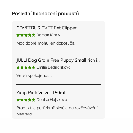
Poslední hodnocení produktů
COVETRUS CVET Pet Clipper
Roman Kiraly
Moc dobré mohu jen doporučit.
JULLI Dog Grain Free Puppy Small rich in fresh Turkey & Potato 2kg
Emilie Bednaříková
Velká spokojenost.
Yuup Pink Velvet 150ml
Denisa Hojsikova
Produkt je perfektní! skvělé na rozčesávání
biewera.