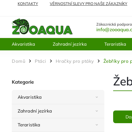
KONTAKTY
VĚRNOSTNÍ SLEVY PRO NAŠE ZÁKAZNÍKY
NEJČASTĚJI KLADENÉ DOTAZY
VRÁCENÍ ZBOŽÍ A REKL
Zákaznická podpora
info@zooaqua.
Akvaristika
Zahradní jezírka
Teraristika
Domů
Ptáci
Hračky pro ptáky
Žebříky pro 
/
/
/
Žeb
Kategorie
Akvaristika
Zahradní jezírka
Do
Teraristika