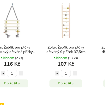
ux Žebřík pro ptáky
Zolux Žebřík pro ptáky
Zo
zový dřevěné příčky
dřevěný 9 příček 37,5cm
d
31cm
Skladem
(
2 ks
)
Skladem
(
13 ks
)
116 Kč
107 Kč
Do košíku
Do košíku