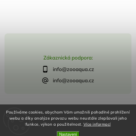
Zákaznická podpora:
info@zooaqua.cz
info@zooaqua.cz
Copyright 2026
ZooAqua, s.r.o
. Všechna práva vyhrazena.
Používáme cookies, abychom Vám umožnili pohodlné prohlížení
Vytvořil
Shoptet
| Design
Shoptak.cz
webu a díky analýze provozu webu neustále zlepšovali jeho
funkce, výkon a použitelnost.
Více informací
Nastavení