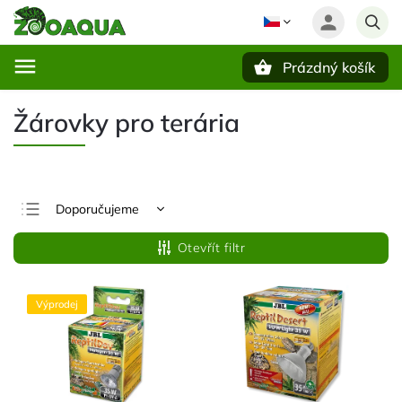
Prázdný košík
Hledat
Žárovky pro terária
Doporučujeme
Nejlevnější
Otevřít filtr
Nejdražší
Nejprodávanější
Výprodej
Abecedně